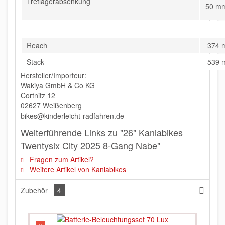
Tretlagerabsenkung
50 m
Reach
374 
Stack
539 
Hersteller/Importeur:
Wakiya GmbH & Co KG
Cortnitz 12
02627 Weißenberg
bikes@kinderleicht-radfahren.de
Weiterführende Links zu "26" Kaniabikes
Twentysix City 2025 8-Gang Nabe"
Fragen zum Artikel?
Weitere Artikel von Kaniabikes
Zubehör
4