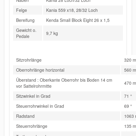
Naben
Kania 28 Loch/32 Loch
Felge
Kania 559 x18, 28/32 Loch
Bereifung
Kenda Small Block Eight 26 x 1,5
Gewicht o.
9,7 kg
Pedale
Sitzrohrlänge
320 
Oberrohrlänge horizontal
560 
Überstand : Oberkante Oberrohr bis Boden 14 cm
470 
vor Sattelrohrmitte
Sitzwinkel in Grad
71 °
Steuerrohrwinkel in Grad
69 °
Radstand
1063
Steuerrohrlänge
135 