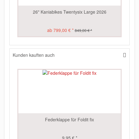
26" Kaniabikes Twentysix Large 2026
ab 799,00 € *
849,00 € *
Kunden kauften auch
Federklappe für Foldit fix
S
9,95 € *