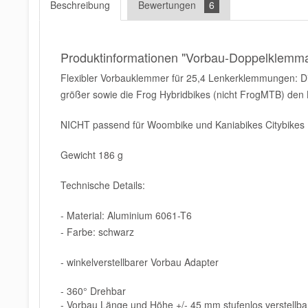
Beschreibung
Bewertungen
6
Produktinformationen "Vorbau-Doppelklemm
Flexibler Vorbauklemmer für 25,4 Lenkerklemmungen: D
größer sowie die Frog Hybridbikes (nicht FrogMTB) den Len
NICHT passend für Woombike und Kaniabikes Citybikes
Gewicht 186 g
Technische Details:
- Material: Aluminium 6061-T6
- Farbe: schwarz
- winkelverstellbarer Vorbau Adapter
- 360° Drehbar
- Vorbau Länge und Höhe +/- 45 mm stufenlos verstellba