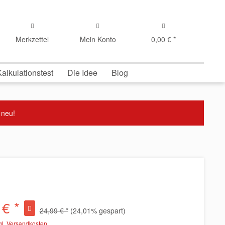
Merkzettel
Mein Konto
0,00 € *
Kalkulationstest
Die Idee
Blog
 neu!
 € *
24,99 € *
(24,01% gespart)
gl. Versandkosten