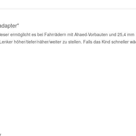
adapter"
ieser ermöglicht es bei Fahrrädern mit Ahaed-Vorbauten und 25,4 mm
ker höher/tiefer/näher/weiter zu stellen. Falls das Kind schneller wäch
r