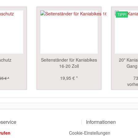
TIPP!
schutz
Seitenständer für Kaniabikes
20" Kania
16-20 Zoll
Gang
19,95 € *
73
95 € *
vorhe
service
Informationen
rufen
Cookie-Einstellungen